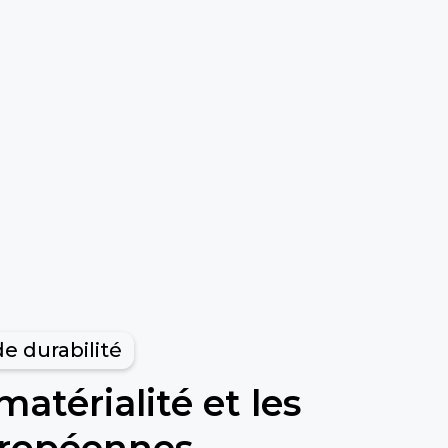
e durabilité
atérialité et les
ropéennes