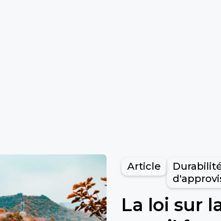
Article
Durabilit
d'approv
La loi sur 