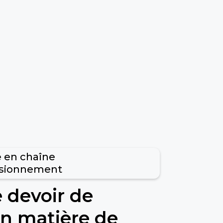
é en chaîne
isionnement
le devoir de
en matière de