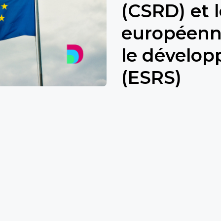
(CSRD) et 
européenne
le dévelo
(ESRS)