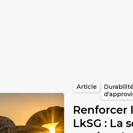
Article
Durabilit
d'approv
Renforcer 
LkSG : La 