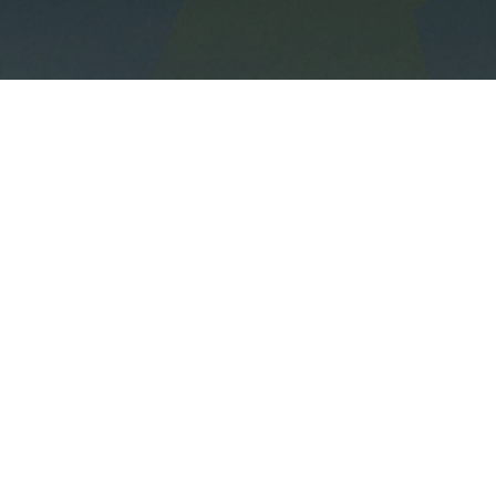
L'outil ESG tout-en-un
Suivez-nous sur Linkedin !
contact@daato.net
Solutions