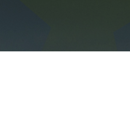
L'outil ESG tout-en-un
Suivez-nous sur Linkedin !
contact@daato.net